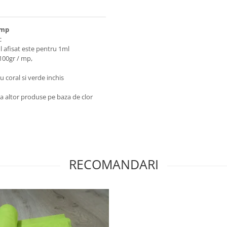
 mp
c
l afisat este pentru 1ml
 100gr / mp,
u coral si verde inchis
ea altor produse pe baza de clor
RECOMANDARI