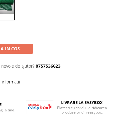
A IN COS
i nevoie de ajutor?
0757536623
informatii
LIVRARE LA EASYBOX
E
Platesti cu cardul la ridicarea
g la tine.
produselor din easybox.