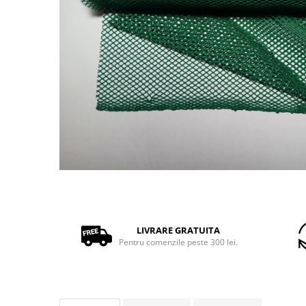
Fas Poliester 100% Verde
sidef/perlat 210gr/mp peliculizat
PU
LIVRARE GRATUITA
Pentru comenzile peste 300 lei.