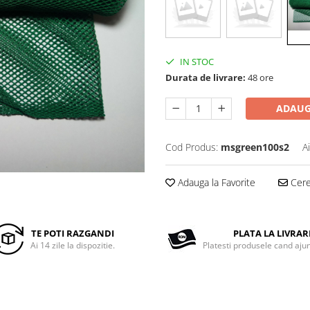
IN STOC
Durata de livrare:
48 ore
ADAUG
Cod Produs:
msgreen100s2
A
Adauga la Favorite
Cere 
TE POTI RAZGANDI
PLATA LA LIVRAR
Ai 14 zile la dispozitie.
Platesti produsele cand ajun