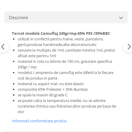
Descriere
Tercot modele Camuflaj 245gr/mp 65% PES /35%BBC
utilizat in confectii pentru haine, veste, pantaloni,
genti,produse handmade,alte decoratiuni,etc
vanzare la multiplu de 1ml, cantitate minima 1ml, pretul
afisat este pentru 1ml
material in rola cu latime de 150 cm, greutate specifica
245gr / mp
modelul / amprenta de camuflaj este diferit/a la fiecare
cod de produs in parte
material cu aspect mat, nu este elastic
compozitie 65% Poliester + 35% Bumbac
se spala la maxim 60 grade C
se poate calca la temperatura medie, nu se admite
curatarea chimica sau folosirea altor produse pe baza de
clor
Informatii conformitate produs