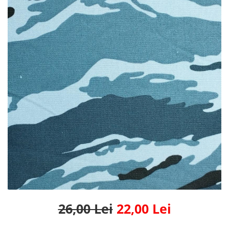
Fas Poliester 100% Verde
sidef/perlat 210gr/mp peliculizat
PU
26,00 Lei
22,00 Lei