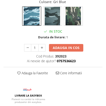
Culoare
: Gri Blue
IN STOC
Durata de livrare:
1
ADAUGA IN COS
Cod Produs:
392023
Ai nevoie de ajutor?
0757536623
Adauga la Favorite
Cere informatii
LIVRARE LA EASYBOX
Platesti cu cardul la ridicarea
produselor din easybox.