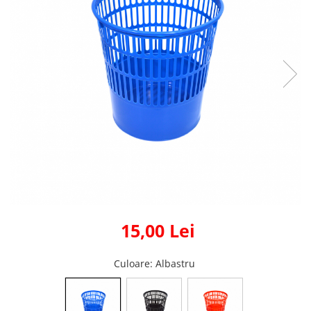
Fas Poliester 100% Verde
sidef/perlat 210gr/mp peliculizat
PU
15,00 Lei
Culoare
: Albastru