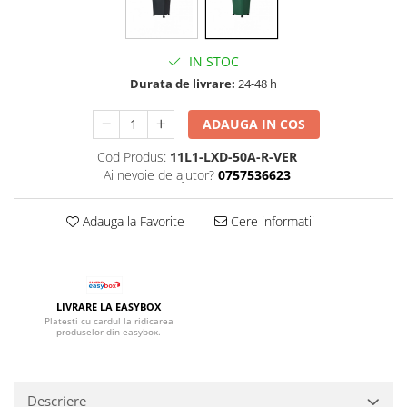
IN STOC
Durata de livrare:
24-48 h
ADAUGA IN COS
Cod Produs:
11L1-LXD-50A-R-VER
Ai nevoie de ajutor?
0757536623
Adauga la Favorite
Cere informatii
LIVRARE LA EASYBOX
Platesti cu cardul la ridicarea
produselor din easybox.
Descriere