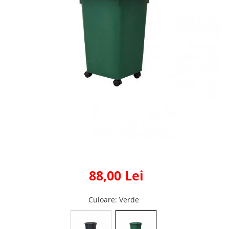
Fas Poliester 100% Verde
sidef/perlat 210gr/mp peliculizat
PU
88,00 Lei
Culoare
: Verde