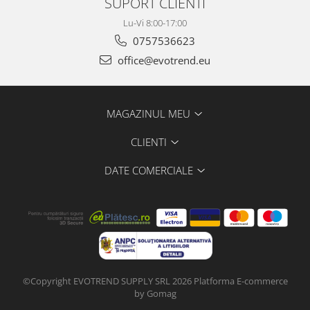
SUPORT CLIENTI
Lu-Vi 8:00-17:00
0757536623
office@evotrend.eu
MAGAZINUL MEU
CLIENTI
DATE COMERCIALE
©Copyright EVOTREND SUPPLY SRL 2026
Platforma E-commerce
by Gomag