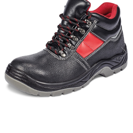
Fas Poliester 100% Verde
sidef/perlat 210gr/mp peliculizat
PU