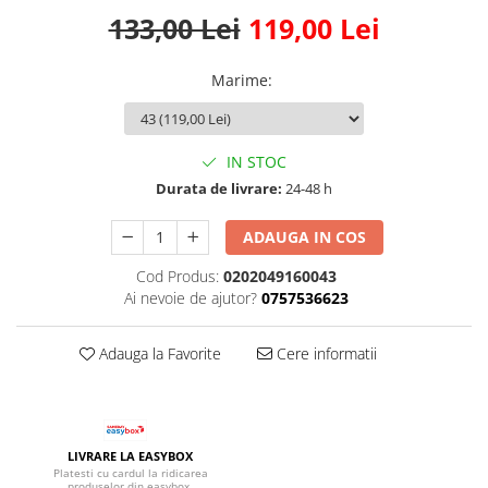
133,00 Lei
119,00 Lei
Marime
:
IN STOC
Durata de livrare:
24-48 h
ADAUGA IN COS
Cod Produs:
0202049160043
Ai nevoie de ajutor?
0757536623
Adauga la Favorite
Cere informatii
LIVRARE LA EASYBOX
Platesti cu cardul la ridicarea
produselor din easybox.