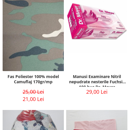
Fas Poliester 100% Verde
sidef/perlat 210gr/mp peliculizat
PU
Manusi Examinare Nitril
Fas Poliester 100% model
nepudrate nesterile Fuchsia
Camuflaj 170gr/mp
100 buc Dr. Mayer
29,00 Lei
25,00 Lei
21,00 Lei