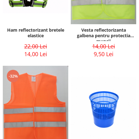
Ham reflectorizant bretele
Vesta reflectorizanta
elastice
galbena pentru protectia
muncii
22,00 Lei
14,00 Lei
14,00 Lei
9,50 Lei
-32%