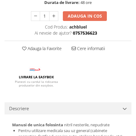
Durata de livrare:
48 ore
ADAUGA IN COS
Cod Produs:
achbluel
Ai nevoie de ajutor?
0757536623
Adauga la Favorite
Cere informatii
LIVRARE LA EASYBOX
Platesti cu cardul la ridicarea
produselor din easybox.
Descriere
Manusi de unica folosinta
nitril nesterile, nepudrate
Pentru utilizare medicala sau uz general (cabinete