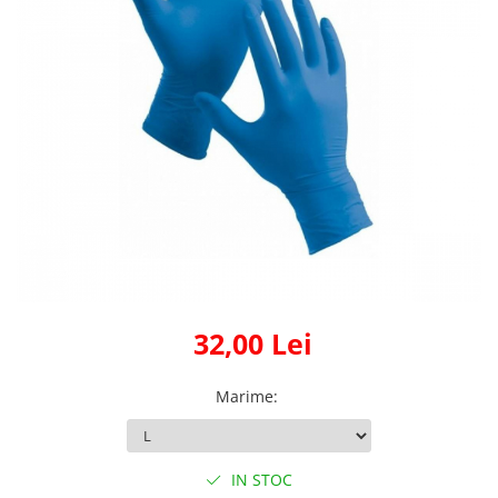
Fas Poliester 100% Verde
sidef/perlat 210gr/mp peliculizat
PU
32,00 Lei
Marime
:
IN STOC