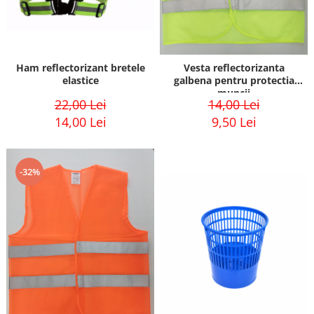
Ham reflectorizant bretele
Vesta reflectorizanta
elastice
galbena pentru protectia
muncii
22,00 Lei
14,00 Lei
14,00 Lei
9,50 Lei
-32%