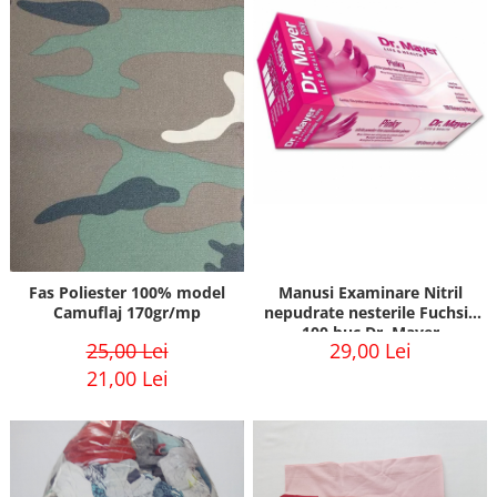
Fas Poliester 100% Verde
sidef/perlat 210gr/mp peliculizat
PU
Manusi Examinare Nitril
Fas Poliester 100% model
nepudrate nesterile Fuchsia
Camuflaj 170gr/mp
100 buc Dr. Mayer
29,00 Lei
25,00 Lei
21,00 Lei